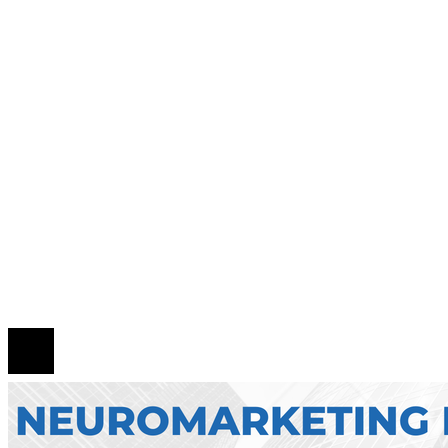
Cómo interpretar la ausencia de señales en Nue
York en Spider-Man: Brand New Day
Qué es la microbiota intestinal y por qué es esen
para tu salud
Zonas de bajas emisiones en Bruselas como mot
de cambio para la movilidad sostenible y la RSC
Mapa Del Sitio
Quiénes Somos
Política de Privacidad
Contacto
© 2026 Todos los derechos reservados.