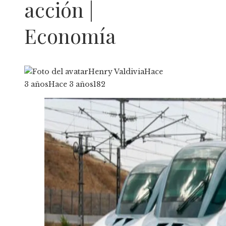
acción |
Economía
Henry Valdivia
Hace
3 años
Hace 3 años
182