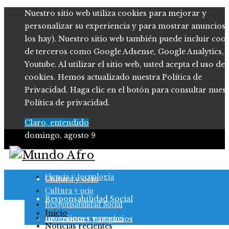
Nuestro sitio web utiliza cookies para mejorar y
personalizar su experiencia y para mostrar anuncios (
los hay). Nuestro sitio web también puede incluir coo
de terceros como Google Adsense, Google Analytics,
Youtube. Al utilizar el sitio web, usted acepta el uso de
cookies. Hemos actualizado nuestra Política de
Privacidad. Haga clic en el botón para consultar nues
Política de privacidad.
Claro, entendido
domingo, agosto 9
Ciencia y tecnología
Ciencia y tecnología
Cultura y ocio
Cultura y ocio
Responsabilidad Social
Responsabilidad Social
Inicio
Inversiones y negocios
Inversiones y negocios
Noticias recientes