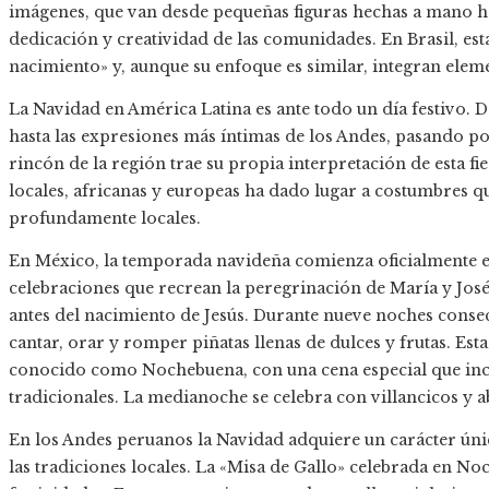
imágenes, que van desde pequeñas figuras hechas a mano has
dedicación y creatividad de las comunidades. En Brasil, es
nacimiento» y, aunque su enfoque es similar, integran eleme
La Navidad en América Latina es ante todo un día festivo. 
hasta las expresiones más íntimas de los Andes, pasando por
rincón de la región trae su propia interpretación de esta fi
locales, africanas y europeas ha dado lugar a costumbres qu
profundamente locales.
En México, la temporada navideña comienza oficialmente el
celebraciones que recrean la peregrinación de María y Jos
antes del nacimiento de Jesús. Durante nueve noches conse
cantar, orar y romper piñatas llenas de dulces y frutas. Es
conocido como Nochebuena, con una cena especial que incl
tradicionales. La medianoche se celebra con villancicos y 
En los Andes peruanos la Navidad adquiere un carácter único
las tradiciones locales. La «Misa de Gallo» celebrada en N