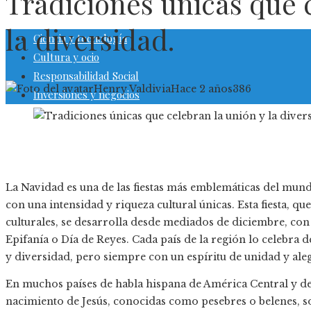
Tradiciones únicas que 
la diversidad.
Ciencia y tecnología
Cultura y ocio
Responsabilidad Social
Henry Valdivia
Hace 2 años
386
Inversiones y negocios
La Navidad es una de las fiestas más emblemáticas del mund
con una intensidad y riqueza cultural únicas. Esta fiesta, qu
culturales, se desarrolla desde mediados de diciembre, con 
Epifanía o Día de Reyes. Cada país de la región lo celebra d
y diversidad, pero siempre con un espíritu de unidad y aleg
En muchos países de habla hispana de América Central y del
nacimiento de Jesús, conocidas como pesebres o belenes, so