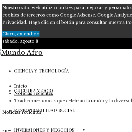
Nuestro sitio web utiliza cookies para mejorar y personaliz
cookies de terceros como Google Adsense, Google Analytics, 
Privacidad. Haga clic en el botón para consultar nuestra Pol
Claro, entendido
sábado, agosto 8
Ciencia y tecnología
Cultura y ocio
CIENCIA Y TECNOLOGÍA
Responsabilidad Social
Inicio
Inversiones y negocios
CULTURA Y OCIO
Noticias recientes
Tradiciones únicas que celebran la unión y la diversi
RESPONSABILIDAD SOCIAL
Noticias recientes
INVERSIONES Y NEGOCIOS