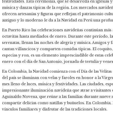
festividades. Esta ceremonia, que se desarrolla en iglesias y
música y danzas típicas de la región. Los mercados navide
ofrecen artesanías y figuras que reflejan el patrimonio cult
antiguo y lo moderno le da a la Navidad en Perú una profun
En Puerto Rico las celebraciones navideñas continúan más 
octavitas hasta mediados de enero. Durante este período, la
serenatas, llenan las noches de alegría y música. Amigos y fa
cantan villancicos y comparten comidas típicas. El coquit
especias y ron, es un elemento imprescindible de estas cele
enero con el día de San Antonio, jornada de tertulia y vener
En Colombia, la Navidad comienza con el Día de las Velitas 
del país se iluminan con velas y faroles en honor a la Virge
mes lleno de luces, música y festividades. Las ciudades, e
impresionante iluminación navideña que atrae a visitantes de
Aguinaldo Novena, que reúne a las familias durante nueve n
compartir delicias como natillas y buñuelos. En Colombia, 
vínculos familiares y disfrutar de las tradiciones locales.