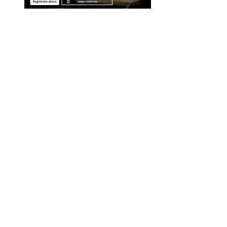
Entradas Recientes
La separación entre banca comercial y de inver
como respuesta a la crisis financiera
Estrategias regulatorias que apoyan la diversida
compras responsables en la RSE estadounidense
Evolución de las empresas más valiosas en la
historia bursátil
Innovación financiera como motor de la econo
azul en Belice
Los teatros históricos que combinan tradición y
modernidad en su uso
Mapa Del Sitio
Quiénes Somos