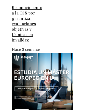
Reconocimiento
a la CSS por
garantizar
evaluaciones
objetivas y
técnicas en
invalidez
Hace 3 semanas