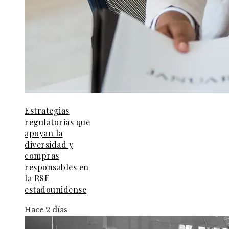
Estrategias
regulatorias que
apoyan la
diversidad y
compras
responsables en
la RSE
estadounidense
Hace 2 días