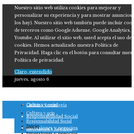
Nuestro sitio web utiliza cookies para mejorar y
personalizar su experiencia y para mostrar anuncios (
los hay). Nuestro sitio web también puede incluir coo
de terceros como Google Adsense, Google Analytics,
Youtube. Al utilizar el sitio web, usted acepta el uso de
cookies. Hemos actualizado nuestra Política de
Privacidad. Haga clic en el botón para consultar nues
Política de privacidad.
Claro, entendido
jueves, agosto 6
Ciencia y tecnología
Ciencia y tecnología
Cultura y ocio
Cultura y ocio
Responsabilidad Social
Responsabilidad Social
Inicio
Inversiones y negocios
Inversiones y negocios
Inversiones y negocios