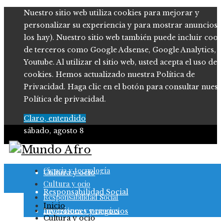
Nuestro sitio web utiliza cookies para mejorar y
personalizar su experiencia y para mostrar anuncios (
los hay). Nuestro sitio web también puede incluir coo
de terceros como Google Adsense, Google Analytics,
Youtube. Al utilizar el sitio web, usted acepta el uso de
cookies. Hemos actualizado nuestra Política de
Privacidad. Haga clic en el botón para consultar nues
Política de privacidad.
Claro, entendido
sábado, agosto 8
Ciencia y tecnología
Ciencia y tecnología
Cultura y ocio
Cultura y ocio
Responsabilidad Social
Responsabilidad Social
Inicio
Inversiones y negocios
Inversiones y negocios
Cultura y ocio