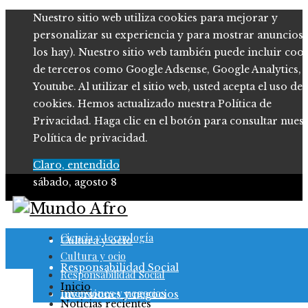
Nuestro sitio web utiliza cookies para mejorar y
personalizar su experiencia y para mostrar anuncios (
los hay). Nuestro sitio web también puede incluir coo
de terceros como Google Adsense, Google Analytics,
Youtube. Al utilizar el sitio web, usted acepta el uso de
cookies. Hemos actualizado nuestra Política de
Privacidad. Haga clic en el botón para consultar nues
Política de privacidad.
Claro, entendido
sábado, agosto 8
Ciencia y tecnología
Ciencia y tecnología
Cultura y ocio
Cultura y ocio
Responsabilidad Social
Responsabilidad Social
Inicio
Inversiones y negocios
Inversiones y negocios
Noticias recientes