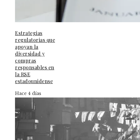
Estrategias
regulatorias que
apoyan la
diversidad y
compras
responsables en
la RSE
estadounidense
Hace 4 días