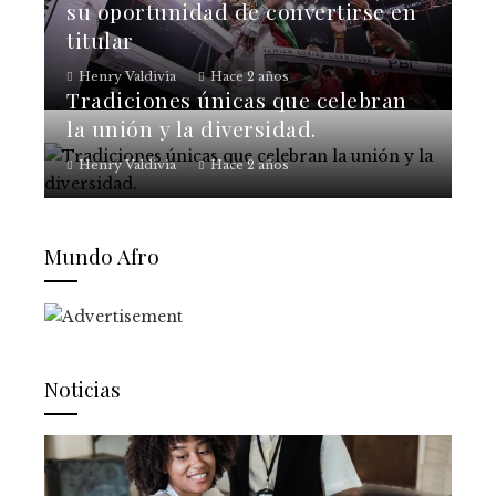
su oportunidad de convertirse en
titular
Henry Valdivia
Hace 2 años
Tradiciones únicas que celebran
la unión y la diversidad.
Henry Valdivia
Hace 2 años
Mundo Afro
Noticias