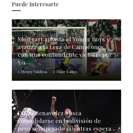
Puede Interesarte
Stuttgart aplasta al Young Boys y
avanza a la Liga de Campeones
con una contundente victoria por
5-1
Henry Valdivia
Hace 2 años
David Benavidez busca
consolidarse en la división de
peso semipesado mientras espera