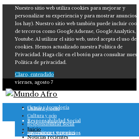
Nuestro sitio web utiliza cookies para mejorar y
personalizar su experiencia y para mostrar anuncios (
los hay). Nuestro sitio web también puede incluir coo
de terceros como Google Adsense, Google Analytics,
Youtube. Al utilizar el sitio web, usted acepta el uso de
cookies. Hemos actualizado nuestra Política de
Privacidad. Haga clic en el botón para consultar nues
Política de privacidad.
Claro, entendido
viernes, agosto 7
Ciencia y tecnología
Ciencia y tecnología
Cultura y ocio
Cultura y ocio
Responsabilidad Social
Responsabilidad Social
Inicio
Inversiones y negocios
Inversiones y negocios
Noticias recientes