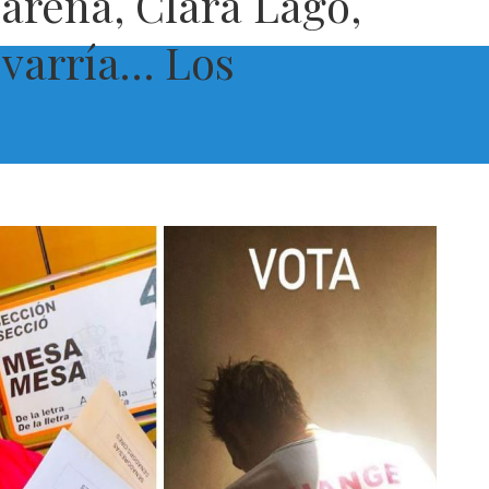
arena, Clara Lago,
evarría… Los