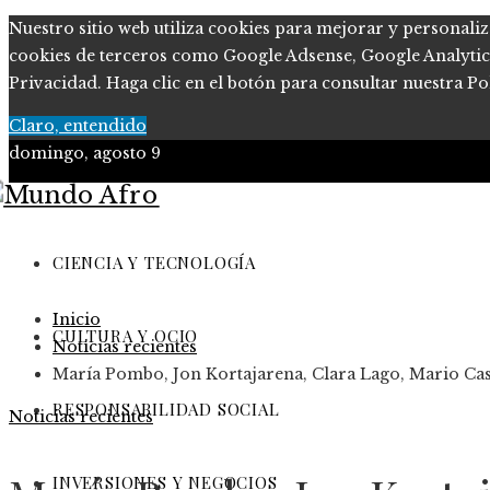
Nuestro sitio web utiliza cookies para mejorar y personaliz
cookies de terceros como Google Adsense, Google Analytics, 
Privacidad. Haga clic en el botón para consultar nuestra Pol
Claro, entendido
domingo, agosto 9
Ciencia y tecnología
Cultura y ocio
CIENCIA Y TECNOLOGÍA
Responsabilidad Social
Inicio
Inversiones y negocios
CULTURA Y OCIO
Noticias recientes
María Pombo, Jon Kortajarena, Clara Lago, Mario Ca
RESPONSABILIDAD SOCIAL
Noticias recientes
INVERSIONES Y NEGOCIOS