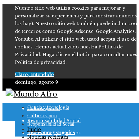
Nuestro sitio web utiliza cookies para mejorar y
personalizar su experiencia y para mostrar anuncios (
los hay). Nuestro sitio web también puede incluir coo
de terceros como Google Adsense, Google Analytics,
Youtube. Al utilizar el sitio web, usted acepta el uso de
cookies. Hemos actualizado nuestra Política de
Privacidad. Haga clic en el botón para consultar nues
Política de privacidad.
Claro, entendido
domingo, agosto 9
Ciencia y tecnología
Ciencia y tecnología
Cultura y ocio
Cultura y ocio
Responsabilidad Social
Responsabilidad Social
Inicio
Inversiones y negocios
Inversiones y negocios
Noticias recientes