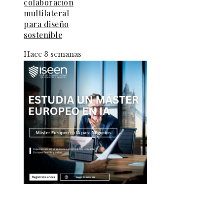
colaboración
multilateral
para diseño
sostenible
Hace 3 semanas
Entradas Recientes