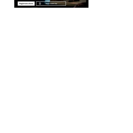
Entradas Recientes
La separación entre banca comercial y de inver
como respuesta a la crisis financiera
Estrategias regulatorias que apoyan la diversida
compras responsables en la RSE estadounidense
Evolución de las empresas más valiosas en la
historia bursátil
Innovación financiera como motor de la econo
azul en Belice
Los teatros históricos que combinan tradición y
modernidad en su uso
Mapa Del Sitio
Quiénes Somos