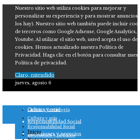
Nuestro sitio web utiliza cookies para mejorar y
personalizar su experiencia y para mostrar anuncios (
los hay). Nuestro sitio web también puede incluir coo
de terceros como Google Adsense, Google Analytics,
Youtube. Al utilizar el sitio web, usted acepta el uso de
cookies. Hemos actualizado nuestra Política de
Privacidad. Haga clic en el botón para consultar nues
Política de privacidad.
Claro, entendido
jueves, agosto 6
Ciencia y tecnología
Ciencia y tecnología
Cultura y ocio
Cultura y ocio
Responsabilidad Social
Responsabilidad Social
Inicio
Inversiones y negocios
Inversiones y negocios
Noticias recientes