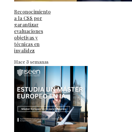
Reconocimiento
a la CSS por
garantizar
evaluaciones
objetivas y
técnicas en
invalidez
Hace 3 semanas