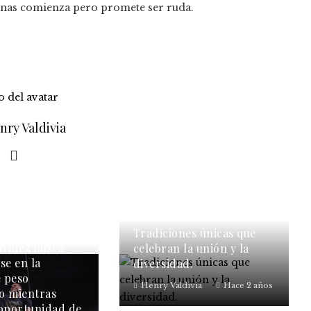
penas comienza pero promete ser ruda.
nry Valdivia
Tradiciones únicas que
avidez busca
celebran la unión y la
se en la
diversidad.
e peso
Henry Valdivia
Hace 2 años
o mientras
 oportunidad de