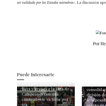
ser validado por los Estados miembros»
. La discusión a
Por He
Puede Interesarte
Stuttgart aplasta al Young
David Ben
Boys y avanza a la Liga de
consolidar
Campeones con una
división d
contundente victoria por
semipesad
5-1
espera su