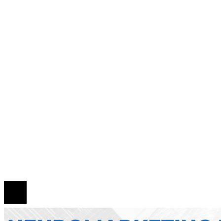
como respuesta a la crisis financiera
Estrategias regulatorias que apoyan la diversida
compras responsables en la RSE estadounidense
Evolución de las empresas más valiosas en la
historia bursátil
Claves para crear un clima de inversión favorab
en Argelia y promover la diversificación
Mapa Del Sitio
Quiénes Somos
Política de Privacidad
Contacto
© 2026 Todos los derechos reservados.