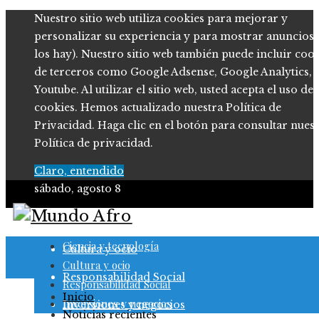
Nuestro sitio web utiliza cookies para mejorar y
personalizar su experiencia y para mostrar anuncios (
los hay). Nuestro sitio web también puede incluir coo
de terceros como Google Adsense, Google Analytics,
Youtube. Al utilizar el sitio web, usted acepta el uso de
cookies. Hemos actualizado nuestra Política de
Privacidad. Haga clic en el botón para consultar nues
Política de privacidad.
Claro, entendido
sábado, agosto 8
Ciencia y tecnología
Ciencia y tecnología
Cultura y ocio
Cultura y ocio
Responsabilidad Social
Responsabilidad Social
Inicio
Inversiones y negocios
Inversiones y negocios
Noticias recientes