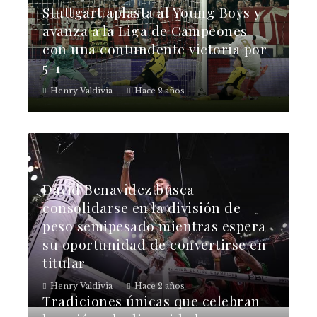
Stuttgart aplasta al Young Boys y
avanza a la Liga de Campeones
con una contundente victoria por
5-1
Henry Valdivia
Hace 2 años
David Benavidez busca
consolidarse en la división de
peso semipesado mientras espera
su oportunidad de convertirse en
titular
Henry Valdivia
Hace 2 años
Tradiciones únicas que celebran