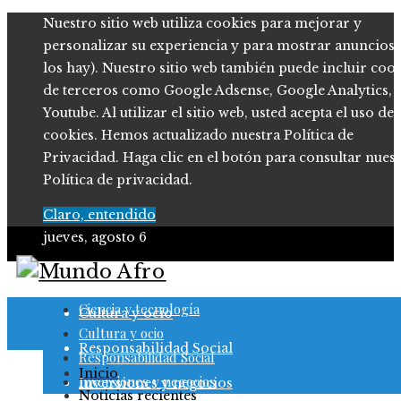
Nuestro sitio web utiliza cookies para mejorar y
personalizar su experiencia y para mostrar anuncios (
los hay). Nuestro sitio web también puede incluir coo
de terceros como Google Adsense, Google Analytics,
Youtube. Al utilizar el sitio web, usted acepta el uso de
cookies. Hemos actualizado nuestra Política de
Privacidad. Haga clic en el botón para consultar nues
Política de privacidad.
Claro, entendido
jueves, agosto 6
Ciencia y tecnología
Ciencia y tecnología
Cultura y ocio
Cultura y ocio
Responsabilidad Social
Responsabilidad Social
Inicio
Inversiones y negocios
Inversiones y negocios
Noticias recientes