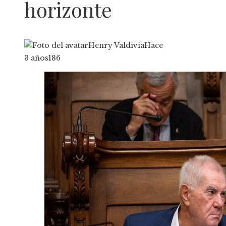
horizonte
Henry Valdivia
Hace
3 años
186