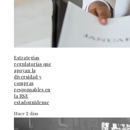
Estrategias
regulatorias que
apoyan la
diversidad y
compras
responsables en
la RSE
estadounidense
Hace 2 días