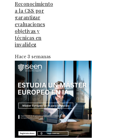
Reconocimiento
a la CSS por
garantizar
evaluaciones
objetivas y
técnicas en
invalidez
Hace 3 semanas