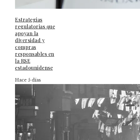
Estrategias
regulatorias que
apoyan la
diversidad y
compras
responsables en
la RSE
estadounidense
Hace 5 días