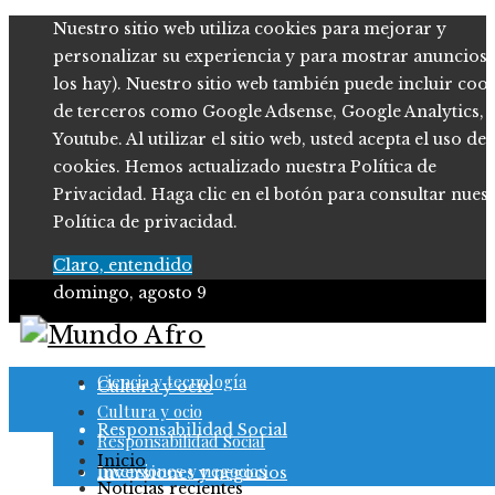
Nuestro sitio web utiliza cookies para mejorar y
personalizar su experiencia y para mostrar anuncios (
los hay). Nuestro sitio web también puede incluir coo
de terceros como Google Adsense, Google Analytics,
Youtube. Al utilizar el sitio web, usted acepta el uso de
cookies. Hemos actualizado nuestra Política de
Privacidad. Haga clic en el botón para consultar nues
Política de privacidad.
Claro, entendido
domingo, agosto 9
Ciencia y tecnología
Ciencia y tecnología
Cultura y ocio
Cultura y ocio
Responsabilidad Social
Responsabilidad Social
Inicio
Inversiones y negocios
Inversiones y negocios
Noticias recientes