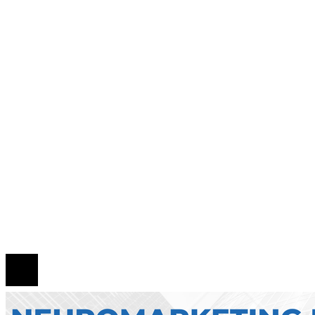
como respuesta a la crisis financiera
Cómo interpretar la ausencia de señales en Nue
York en Spider-Man: Brand New Day
Qué es la microbiota intestinal y por qué es esen
para tu salud
Zonas de bajas emisiones en Bruselas como mot
de cambio para la movilidad sostenible y la RSC
Mapa Del Sitio
Quiénes Somos
Política de Privacidad
Contacto
© 2026 Todos los derechos reservados.