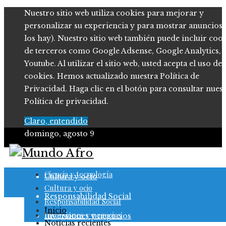
Nuestro sitio web utiliza cookies para mejorar y
personalizar su experiencia y para mostrar anuncios (
los hay). Nuestro sitio web también puede incluir coo
de terceros como Google Adsense, Google Analytics,
Youtube. Al utilizar el sitio web, usted acepta el uso de
cookies. Hemos actualizado nuestra Política de
Privacidad. Haga clic en el botón para consultar nues
Política de privacidad.
Claro, entendido
domingo, agosto 9
Ciencia y tecnología
Ciencia y tecnología
Cultura y ocio
Cultura y ocio
Responsabilidad Social
Responsabilidad Social
Inicio
Inversiones y negocios
Inversiones y negocios
Noticias recientes