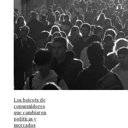
Los boicots de
consumidores
que cambiaron
políticas y
mercados