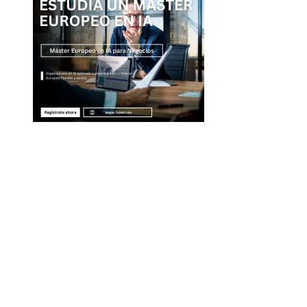
Entradas Recientes
Qué es la microbiota intestinal y por qué es esen
para tu salud
La separación entre banca comercial y de inver
como respuesta a la crisis financiera
Estrategias regulatorias que apoyan la diversida
compras responsables en la RSE estadounidense
Evolución de las empresas más valiosas en la
historia bursátil