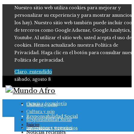
Nuestro sitio web utiliza cookies para mejorar y
personalizar su experiencia y para mostrar anuncios (
los hay). Nuestro sitio web también puede incluir coo
de terceros como Google Adsense, Google Analytics,
Youtube. Al utilizar el sitio web, usted acepta el uso de
cookies. Hemos actualizado nuestra Política de
Privacidad. Haga clic en el botón para consultar nues
Política de privacidad.
Claro, entendido
sábado, agosto 8
Ciencia y tecnología
Ciencia y tecnología
Cultura y ocio
Cultura y ocio
Responsabilidad Social
Responsabilidad Social
Inicio
Inversiones y negocios
Inversiones y negocios
Noticias recientes