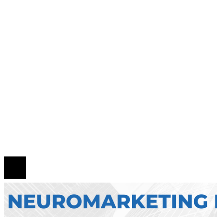
para tu salud
Estrategias regulatorias que apoyan la diversida
compras responsables en la RSE estadounidense
Evolución de las empresas más valiosas en la
historia bursátil
Mapa Del Sitio
Quiénes Somos
Política de Privacidad
Contacto
© 2026 Todos los derechos reservados.