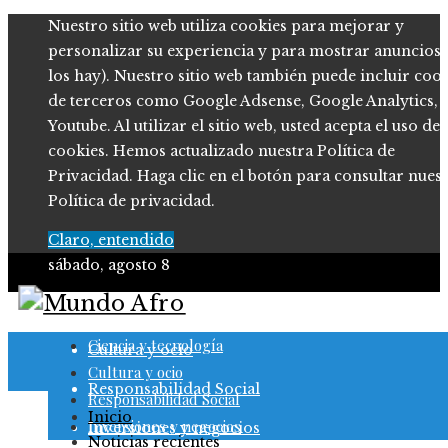
Nuestro sitio web utiliza cookies para mejorar y
personalizar su experiencia y para mostrar anuncios (
los hay). Nuestro sitio web también puede incluir coo
de terceros como Google Adsense, Google Analytics,
Youtube. Al utilizar el sitio web, usted acepta el uso de
cookies. Hemos actualizado nuestra Política de
Privacidad. Haga clic en el botón para consultar nues
Política de privacidad.
Claro, entendido
sábado, agosto 8
Ciencia y tecnología
Ciencia y tecnología
Cultura y ocio
Cultura y ocio
Responsabilidad Social
Responsabilidad Social
Inicio
Inversiones y negocios
Inversiones y negocios
Noticias recientes