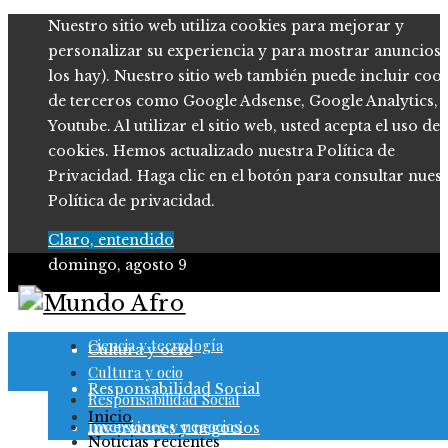
Nuestro sitio web utiliza cookies para mejorar y
personalizar su experiencia y para mostrar anuncios (
los hay). Nuestro sitio web también puede incluir coo
de terceros como Google Adsense, Google Analytics,
Youtube. Al utilizar el sitio web, usted acepta el uso de
cookies. Hemos actualizado nuestra Política de
Privacidad. Haga clic en el botón para consultar nues
Política de privacidad.
Claro, entendido
domingo, agosto 9
Ciencia y tecnología
Ciencia y tecnología
Cultura y ocio
Cultura y ocio
Responsabilidad Social
Responsabilidad Social
Inicio
Inversiones y negocios
Inversiones y negocios
Noticias recientes