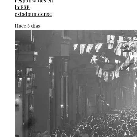
responsables en
la RSE
estadounidense
Hace 5 días