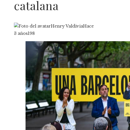
catalana
Henry Valdivia
Hace
3 años
198