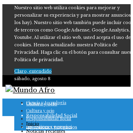
Nuestro sitio web utiliza cookies para mejorar y
personalizar su experiencia y para mostrar anuncios (
los hay). Nuestro sitio web también puede incluir coo
de terceros como Google Adsense, Google Analytics,
Youtube. Al utilizar el sitio web, usted acepta el uso de
cookies. Hemos actualizado nuestra Política de
Privacidad. Haga clic en el botón para consultar nues
Política de privacidad.
Claro, entendido
sábado, agosto 8
Ciencia y tecnología
Ciencia y tecnología
Cultura y ocio
Cultura y ocio
Responsabilidad Social
Responsabilidad Social
Inicio
Inversiones y negocios
Inversiones y negocios
Noticias recientes