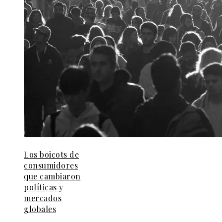
Los boicots de
consumidores
que cambiaron
políticas y
mercados
globales