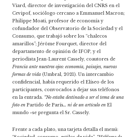
Viard, director de investigación del CNRS en el
Cevipof, sociólogo cercano a Emmanuel Macron;
Philippe Moati, profesor de economía y
cofundador del Observatorio de la Sociedad y el
Consumo, que trabajó sobre los “chalecos
amarillos”; Jérôme Fourquet, director del
departamento de opinión de IFOP, y el
periodista Jean-Laurent Cassely, coautores de
Francia ante nuestros ojos: economía, paisajes, nuevas
formas de vida
(Umbral, 2021). Un intercambio
confidencial, había requerido el Elíseo de los
participantes, convocados a dejar sus teléfonos
en la entrada.
“No estaba destinado a ser el tema de una
foto en
Partido de París
… ni de un artículo en
El
mundo
»
se pregunta el Sr. Cassely.
Frente a cada plato, una tarjeta detalla el menú:
“Sociedad, consumo, estilos de vida”.
“Háblame de