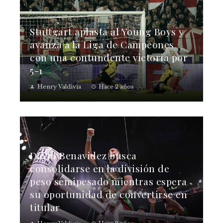
Stuttgart aplasta al Young Boys y
avanza a la Liga de Campeones
con una contundente victoria por
5-1
Henry Valdivia
Hace 2 años
David Benavidez busca
consolidarse en la división de
peso semipesado mientras espera
su oportunidad de convertirse en
titular