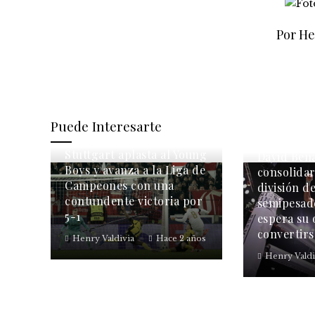
Por He
Puede Interesarte
Stuttgart aplasta al Young
David Ben
Boys y avanza a la Liga de
consolidar
Campeones con una
división d
contundente victoria por
semipesad
5-1
espera su
convertirs
Henry Valdivia
Hace 2 años
Henry Valdi