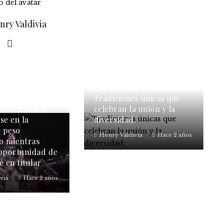
nry Valdivia
Tradiciones únicas que
avidez busca
celebran la unión y la
se en la
diversidad.
e peso
Henry Valdivia
Hace 2 años
o mientras
 oportunidad de
e en titular
via
Hace 2 años