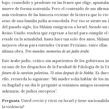
bajo; comedido y prudente en las frases que elige, apunta
mueve de forma sostenida. Pero el contenido de sus afirm
más violentos de las historia reciente de la tierra que lo vio
seno de una familia judía acomodada. Por eso se siente un á
del pasado siglo, los Shlaim emigraron a Israel. Siendo un 
Reino Unido; tendría que regresar a Israel para cumplir el
reside en la actualidad, hasta hace tan solo dos años, Shlai
mejores obras para entender Oriente Próximo, entre ellas,
última obra,
Tres mundos: memorias de un judío árabe.
Este árabe judío, crítico sin aspavientos de los gobiernos i
en uno de los despachos de la Facultad de Filología de la
futuro de la cuestión palestina. 75 años después de la Nakba
. Es dur
ello, recuerda lo siguiente: “Mi madre solía hablar de lo
en Bagdad y un día le pregunté si teníamos amigos sionistas.
askenazis, de judíos europeos”.
Pregunta.
Usted creció y vivió en Israel y tiene nacionalida
la violencia?