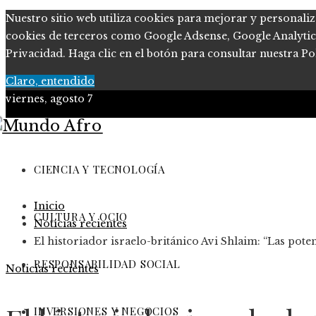
Nuestro sitio web utiliza cookies para mejorar y personaliz
cookies de terceros como Google Adsense, Google Analytics, 
Privacidad. Haga clic en el botón para consultar nuestra Pol
Claro, entendido
viernes, agosto 7
Ciencia y tecnología
Cultura y ocio
CIENCIA Y TECNOLOGÍA
Responsabilidad Social
Inicio
Inversiones y negocios
CULTURA Y OCIO
Noticias recientes
El historiador israelo-británico Avi Shlaim: “Las pote
RESPONSABILIDAD SOCIAL
Noticias recientes
INVERSIONES Y NEGOCIOS