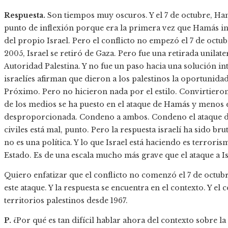
Respuesta.
Son tiempos muy oscuros. Y el 7 de octubre, Ham
punto de inflexión porque era la primera vez que Hamás inva
del propio Israel. Pero el conflicto no empezó el 7 de octub
2005, Israel se retiró de Gaza. Pero fue una retirada unilat
Autoridad Palestina. Y no fue un paso hacia una solución inte
israelíes afirman que dieron a los palestinos la oportunida
Próximo. Pero no hicieron nada por el estilo. Convirtieron 
de los medios se ha puesto en el ataque de Hamás y menos en
desproporcionada. Condeno a ambos. Condeno el ataque de
civiles está mal, punto. Pero la respuesta israelí ha sido br
no es una política. Y lo que Israel está haciendo es terror
Estado. Es de una escala mucho más grave que el ataque a Is
Quiero enfatizar que el conflicto no comenzó el 7 de octu
este ataque. Y la respuesta se encuentra en el contexto. Y el 
territorios palestinos desde 1967.
P.
¿Por qué es tan difícil hablar ahora del contexto sobre la