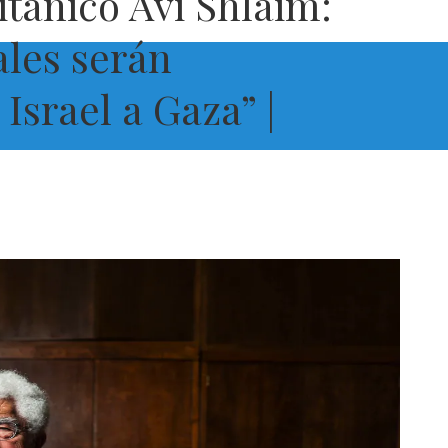
itánico Avi Shlaim:
ales serán
Israel a Gaza” |