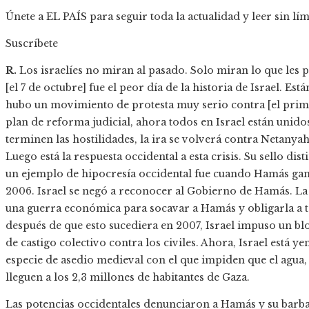
Únete a EL PAÍS para seguir toda la actualidad y leer sin lím
Suscríbete
R.
Los israelíes no miran al pasado. Solo miran lo que les 
[el 7 de octubre] fue el peor día de la historia de Israel. E
hubo un movimiento de protesta muy serio contra [el prime
plan de reforma judicial, ahora todos en Israel están unid
terminen las hostilidades, la ira se volverá contra Netany
Luego está la respuesta occidental a esta crisis. Su sello dis
un ejemplo de hipocresía occidental fue cuando Hamás ganó
2006. Israel se negó a reconocer al Gobierno de Hamás. L
una guerra económica para socavar a Hamás y obligarla a 
después de que esto sucediera en 2007, Israel impuso un blo
de castigo colectivo contra los civiles. Ahora, Israel está 
especie de asedio medieval con el que impiden que el agua, 
lleguen a los 2,3 millones de habitantes de Gaza.
Las potencias occidentales denunciaron a Hamás y su barbari