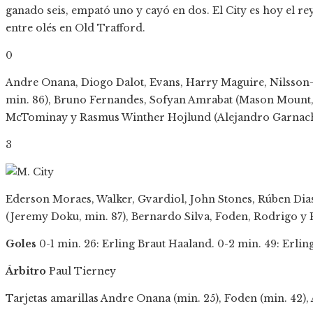
ganado seis, empató uno y cayó en dos. El City es hoy el re
entre olés en Old Trafford.
0
Andre Onana, Diogo Dalot, Evans, Harry Maguire, Nilsson-L
min. 86), Bruno Fernandes, Sofyan Amrabat (Mason Mount, 
McTominay y Rasmus Winther Hojlund (Alejandro Garnach
3
Ederson Moraes, Walker, Gvardiol, John Stones, Rúben Dias,
(Jeremy Doku, min. 87), Bernardo Silva, Foden, Rodrigo y 
Goles
0-1 min. 26: Erling Braut Haaland. 0-2 min. 49: Erlin
Árbitro
Paul Tierney
Tarjetas amarillas
Andre Onana (min. 25), Foden (min. 42),