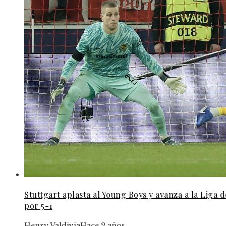
Stuttgart aplasta al Young Boys y avanza a la Liga
por 5-1
Henry Valdivia
Hace 2 años