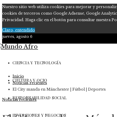
Nuestro sitio web utiliza cookies para mejorar y personaliz
cookies de terceros como Google Adsense, Google Analytics, 
Privacidad. Haga clic en el botón para consultar nuestra Pol
Claro, entendido
jueves, agosto 6
Ciencia y tecnología
Cultura y ocio
CIENCIA Y TECNOLOGÍA
Responsabilidad Social
Inicio
Inversiones y negocios
CULTURA Y OCIO
Noticias recientes
El City manda en Mánchester | Fútbol | Deportes
RESPONSABILIDAD SOCIAL
Noticias recientes
INVERSIONES Y NEGOCIOS