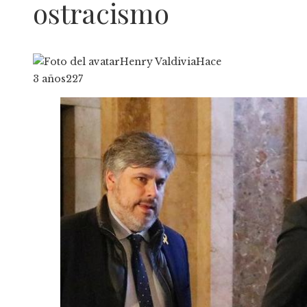
ostracismo
Henry Valdivia
Hace
3 años
227