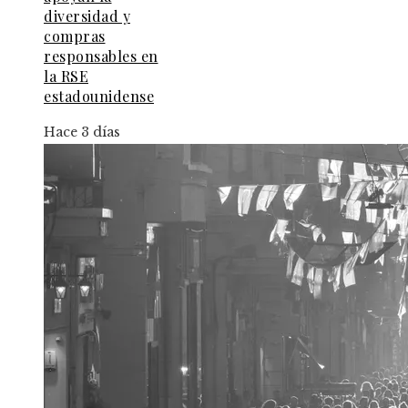
diversidad y
compras
responsables en
la RSE
estadounidense
Hace 3 días