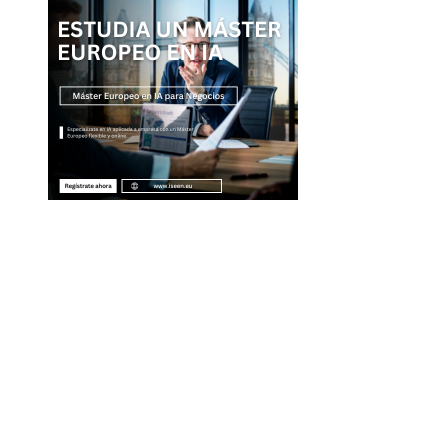
Entradas Recientes
Qué es la microbiota intestinal y por qué es esen
para tu salud
La separación entre banca comercial y de inver
como respuesta a la crisis financiera
Estrategias regulatorias que apoyan la diversida
compras responsables en la RSE estadounidense
Evolución de las empresas más valiosas en la