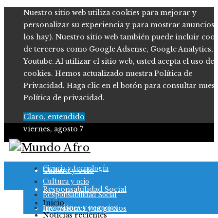
Nuestro sitio web utiliza cookies para mejorar y
personalizar su experiencia y para mostrar anuncios (
los hay). Nuestro sitio web también puede incluir coo
de terceros como Google Adsense, Google Analytics,
Youtube. Al utilizar el sitio web, usted acepta el uso de
cookies. Hemos actualizado nuestra Política de
Privacidad. Haga clic en el botón para consultar nues
Política de privacidad.
Claro, entendido
viernes, agosto 7
Ciencia y tecnología
Ciencia y tecnología
Cultura y ocio
Cultura y ocio
Responsabilidad Social
Responsabilidad Social
Inicio
Inversiones y negocios
Inversiones y negocios
Noticias recientes