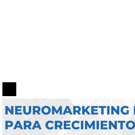
historia bursátil
Innovación financiera como motor de la econo
azul en Belice
Mapa Del Sitio
Quiénes Somos
Política de Privacidad
Contacto
© 2026 Todos los derechos reservados.