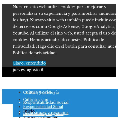
Nuestro sitio web utiliza cookies para mejorar y
personalizar su experiencia y para mostrar anuncios (
los hay). Nuestro sitio web también puede incluir coo
de terceros como Google Adsense, Google Analytics,
Youtube. Al utilizar el sitio web, usted acepta el uso de
cookies. Hemos actualizado nuestra Política de
Privacidad. Haga clic en el botón para consultar nues
Política de privacidad.
Claro, entendido
jueves, agosto 6
Ciencia y tecnología
Ciencia y tecnología
Cultura y ocio
Cultura y ocio
Responsabilidad Social
Responsabilidad Social
Inicio
Inversiones y negocios
Inversiones y negocios
Noticias recientes