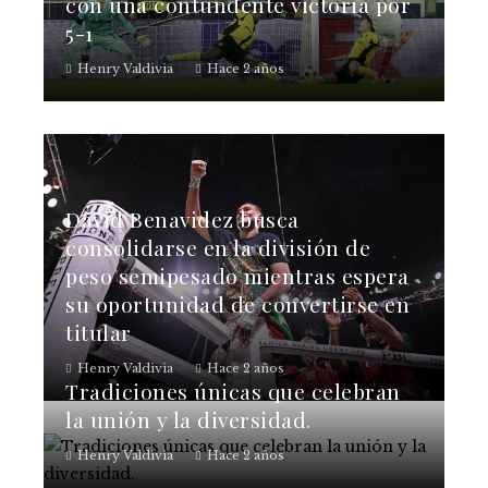
con una contundente victoria por
5-1
Henry Valdivia
Hace 2 años
David Benavidez busca
consolidarse en la división de
peso semipesado mientras espera
su oportunidad de convertirse en
titular
Henry Valdivia
Hace 2 años
Tradiciones únicas que celebran
la unión y la diversidad.
Henry Valdivia
Hace 2 años