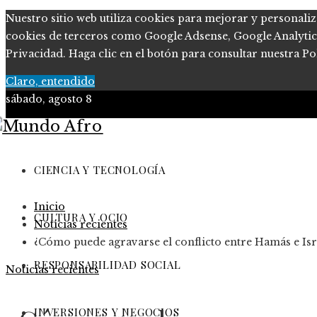
Nuestro sitio web utiliza cookies para mejorar y personaliz
cookies de terceros como Google Adsense, Google Analytics, 
Privacidad. Haga clic en el botón para consultar nuestra Pol
Claro, entendido
sábado, agosto 8
Ciencia y tecnología
Cultura y ocio
CIENCIA Y TECNOLOGÍA
Responsabilidad Social
Inicio
Inversiones y negocios
CULTURA Y OCIO
Noticias recientes
¿Cómo puede agravarse el conflicto entre Hamás e Isra
RESPONSABILIDAD SOCIAL
Noticias recientes
INVERSIONES Y NEGOCIOS