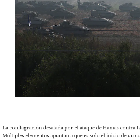
La conflagración desatada por el ataque de Hamás contra I
Múltiples elementos apuntan a que es solo el inicio de un 