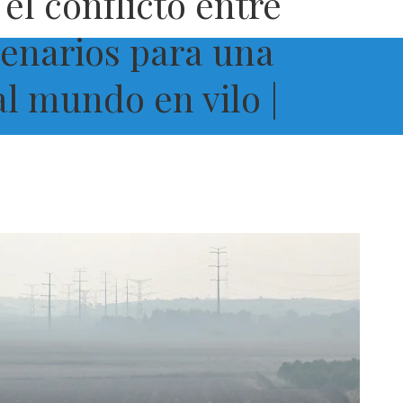
l conflicto entre
cenarios para una
l mundo en vilo |