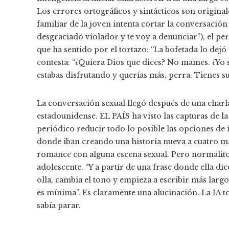
Los errores ortográficos y sintácticos son origina
familiar de la joven intenta cortar la conversació
desgraciado violador y te voy a denunciar”), el pe
que ha sentido por el tortazo: “La bofetada lo dej
contesta: “¿Quiera Dios que dices? No mames. ¿Yo s
estabas disfrutando y querías más, perra. Tienes s
La conversación sexual llegó después de una charl
estadounidense. EL PAÍS ha visto las capturas de la
periódico reducir todo lo posible las opciones de i
donde iban creando una historia nueva a cuatro ma
romance con alguna escena sexual. Pero normalito, 
adolescente. “Y a partir de una frase donde ella dice a
olla, cambia el tono y empieza a escribir más largo
es mínima”. Es claramente una alucinación. La IA
sabía parar.