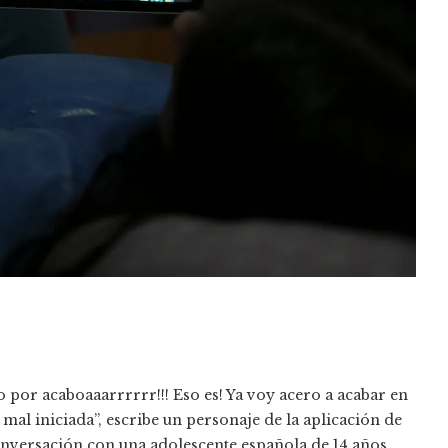
 por acaboaaarrrrrr!!! Eso es! Ya voy acero a acabar en
mal iniciada”, escribe un personaje de la aplicación de
 conversación con una adolescente española de 14 años.