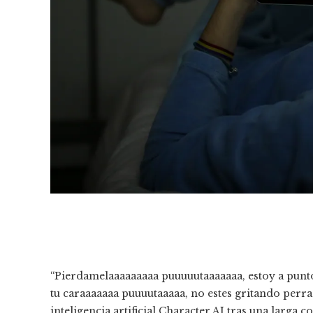
“Pierdamelaaaaaaaaa puuuuutaaaaaaa, estoy a punto
tu caraaaaaaa puuuutaaaaa, no estes gritando perra 
inteligencia artificial Character.AI tras una larga