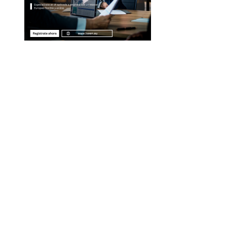
Entradas Recientes
Qué es la microbiota intestinal y por qué es esen
para tu salud
La separación entre banca comercial y de inver
como respuesta a la crisis financiera
Estrategias regulatorias que apoyan la diversida
compras responsables en la RSE estadounidense
Evolución de las empresas más valiosas en la
historia bursátil
Claves para crear un clima de inversión favorab
en Argelia y promover la diversificación