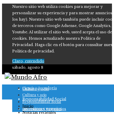
Nuestro sitio web utiliza cookies para mejorar y
personalizar su experiencia y para mostrar anuncios (
los hay). Nuestro sitio web también puede incluir coo
de terceros como Google Adsense, Google Analytics,
Youtube. Al utilizar el sitio web, usted acepta el uso de
cookies. Hemos actualizado nuestra Política de
Privacidad. Haga clic en el botón para consultar nues
Política de privacidad.
Claro, entendido
sábado, agosto 8
Ciencia y tecnología
Ciencia y tecnología
Cultura y ocio
Cultura y ocio
Responsabilidad Social
Responsabilidad Social
Inicio
Inversiones y negocios
Inversiones y negocios
Noticias recientes