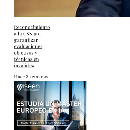
Reconocimiento
a la CSS por
garantizar
evaluaciones
objetivas y
técnicas en
invalidez
Hace 3 semanas