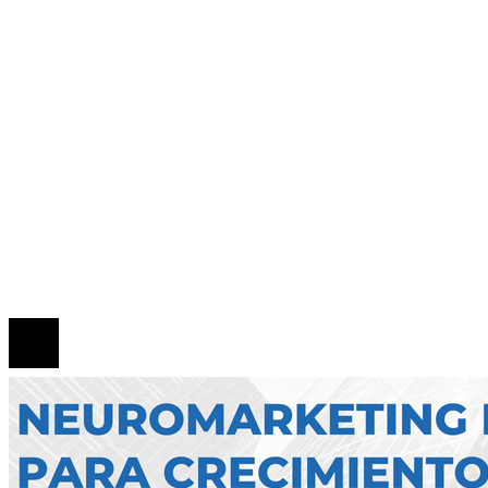
Qué es la microbiota intestinal y por qué es esen
para tu salud
Zonas de bajas emisiones en Bruselas como mot
de cambio para la movilidad sostenible y la RSC
Mapa Del Sitio
Quiénes Somos
Política de Privacidad
Contacto
© 2026 Todos los derechos reservados.