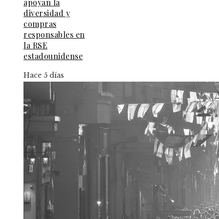
apoyan la
diversidad y
compras
responsables en
la RSE
estadounidense
Hace 5 días