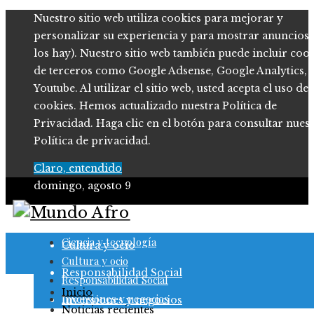
Nuestro sitio web utiliza cookies para mejorar y
personalizar su experiencia y para mostrar anuncios (
los hay). Nuestro sitio web también puede incluir coo
de terceros como Google Adsense, Google Analytics,
Youtube. Al utilizar el sitio web, usted acepta el uso de
cookies. Hemos actualizado nuestra Política de
Privacidad. Haga clic en el botón para consultar nues
Política de privacidad.
Claro, entendido
domingo, agosto 9
Ciencia y tecnología
Ciencia y tecnología
Cultura y ocio
Cultura y ocio
Responsabilidad Social
Responsabilidad Social
Inicio
Inversiones y negocios
Inversiones y negocios
Noticias recientes