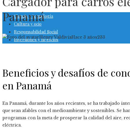
Cargador para carros elé
Panamá
Ciencia y tecnología
Cultura y ocio
Responsabilidad Social
Henry Valdivia
Hace 3 años
233
Inversiones y negocios
Beneficios y desafíos de con
en Panamá
En Panamá, durante los años recientes, se ha trabajado in
que sean afables con el medioambiente y sostenibles. Se ha
programas con la meta de prosperar la calidad del aire, re
eléctrica.