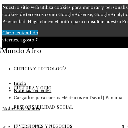
Nuestro sitio web utiliza cookies para mejorar y personaliz
cookies de terceros como Google Adsense, Google Analytics, 
Privacidad. Haga clic en el botón para consultar nuestra Pol
Claro, entendido
viernes, agosto 7
Ciencia y tecnología
Cultura y ocio
CIENCIA Y TECNOLOGÍA
Responsabilidad Social
Inicio
Inversiones y negocios
CULTURA Y OCIO
Noticias recientes
Cargador para carros eléctricos en David | Panamá
RESPONSABILIDAD SOCIAL
Noticias recientes
INVERSIONES Y NEGOCIOS