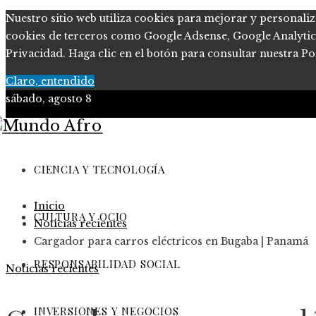
Nuestro sitio web utiliza cookies para mejorar y personaliz
cookies de terceros como Google Adsense, Google Analytics, 
Privacidad. Haga clic en el botón para consultar nuestra Pol
Claro, entendido
sábado, agosto 8
Ciencia y tecnología
Cultura y ocio
CIENCIA Y TECNOLOGÍA
Responsabilidad Social
Inicio
Inversiones y negocios
CULTURA Y OCIO
Noticias recientes
Cargador para carros eléctricos en Bugaba | Panamá
RESPONSABILIDAD SOCIAL
Noticias recientes
INVERSIONES Y NEGOCIOS