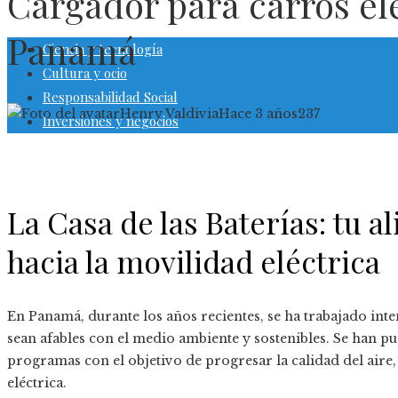
Cargador para carros el
Panamá
Ciencia y tecnología
Cultura y ocio
Responsabilidad Social
Henry Valdivia
Hace 3 años
237
Inversiones y negocios
La Casa de las Baterías: tu al
hacia la movilidad eléctrica
En Panamá, durante los años recientes, se ha trabajado in
sean afables con el medio ambiente y sostenibles. Se han p
programas con el objetivo de progresar la calidad del aire
eléctrica.