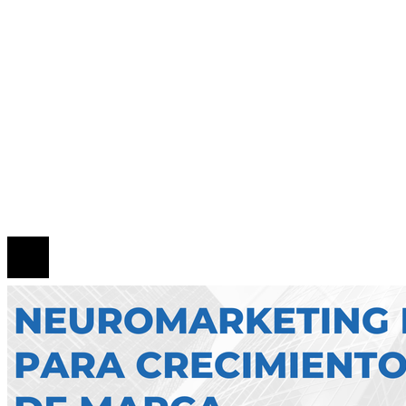
para tu salud
Zonas de bajas emisiones en Bruselas como mot
de cambio para la movilidad sostenible y la RSC
Mapa Del Sitio
Quiénes Somos
Política de Privacidad
Contacto
© 2026 Todos los derechos reservados.