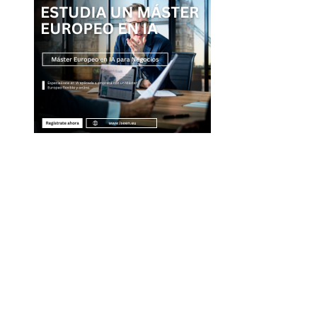
Entradas Recientes
Por qué la diversificación turística es clave para
evitar crisis fiscales en Montenegro
La separación entre banca comercial y de inver
como respuesta a la crisis financiera
Cómo interpretar la ausencia de señales en Nue
York en Spider-Man: Brand New Day
Qué es la microbiota intestinal y por qué es esen