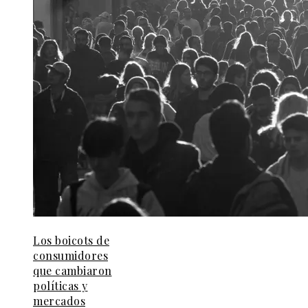
Los boicots de
consumidores
que cambiaron
políticas y
mercados