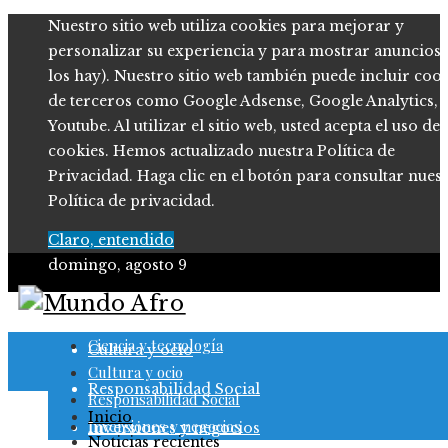
Nuestro sitio web utiliza cookies para mejorar y
personalizar su experiencia y para mostrar anuncios (
los hay). Nuestro sitio web también puede incluir coo
de terceros como Google Adsense, Google Analytics,
Youtube. Al utilizar el sitio web, usted acepta el uso de
cookies. Hemos actualizado nuestra Política de
Privacidad. Haga clic en el botón para consultar nues
Política de privacidad.
Claro, entendido
domingo, agosto 9
Ciencia y tecnología
Ciencia y tecnología
Cultura y ocio
Cultura y ocio
Responsabilidad Social
Responsabilidad Social
Inicio
Inversiones y negocios
Inversiones y negocios
Noticias recientes