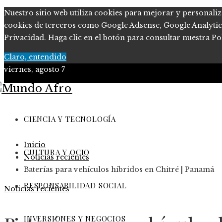
Nuestro sitio web utiliza cookies para mejorar y personaliz
cookies de terceros como Google Adsense, Google Analytics, 
Privacidad. Haga clic en el botón para consultar nuestra Pol
Claro, entendido
viernes, agosto 7
Ciencia y tecnología
Cultura y ocio
CIENCIA Y TECNOLOGÍA
Responsabilidad Social
Inicio
Inversiones y negocios
CULTURA Y OCIO
Noticias recientes
Baterías para vehículos híbridos en Chitré | Panamá
RESPONSABILIDAD SOCIAL
Noticias recientes
INVERSIONES Y NEGOCIOS