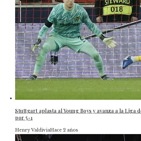
Stuttgart aplasta al Young Boys y avanza a la Liga
por 5-1
Henry Valdivia
Hace 2 años