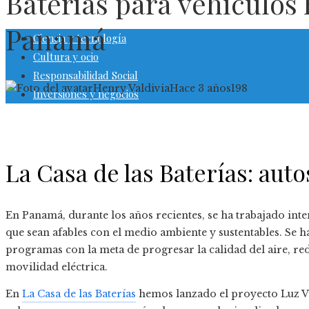
Baterías para vehículos 
Panamá
Ciencia y tecnología
Cultura y ocio
Responsabilidad Social
Henry Valdivia
Hace 3 años
198
Inversiones y negocios
La Casa de las Baterías: auto
En Panamá, durante los años recientes, se ha trabajado in
que sean afables con el medio ambiente y sustentables. Se 
programas con la meta de progresar la calidad del aire, re
movilidad eléctrica.
En
La Casa de las Baterías
hemos lanzado el proyecto Luz Ve