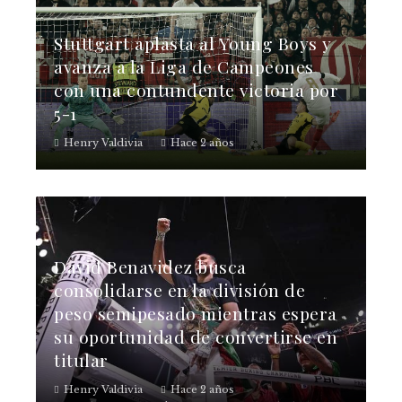
Stuttgart aplasta al Young Boys y
avanza a la Liga de Campeones
con una contundente victoria por
5-1
Henry Valdivia
Hace 2 años
David Benavidez busca
consolidarse en la división de
peso semipesado mientras espera
su oportunidad de convertirse en
titular
Henry Valdivia
Hace 2 años