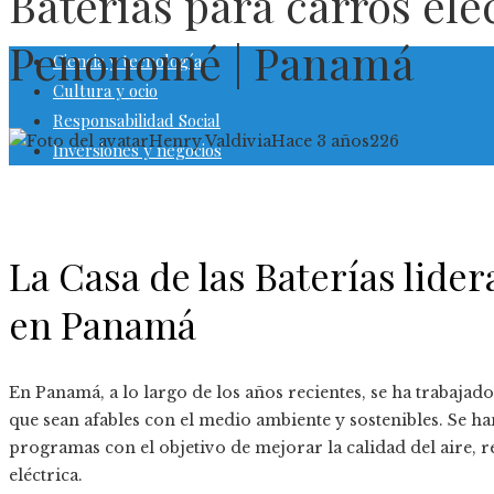
Baterías para carros elé
Penonomé | Panamá
Ciencia y tecnología
Cultura y ocio
Responsabilidad Social
Henry Valdivia
Hace 3 años
226
Inversiones y negocios
La Casa de las Baterías lider
en Panamá
En Panamá, a lo largo de los años recientes, se ha trabajad
que sean afables con el medio ambiente y sostenibles. Se h
programas con el objetivo de mejorar la calidad del aire, 
eléctrica.