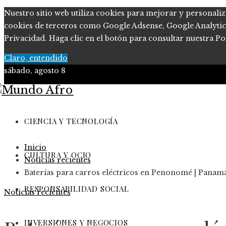
Nuestro sitio web utiliza cookies para mejorar y personaliz
cookies de terceros como Google Adsense, Google Analytics, 
Privacidad. Haga clic en el botón para consultar nuestra Pol
Claro, entendido
sábado, agosto 8
Ciencia y tecnología
Cultura y ocio
CIENCIA Y TECNOLOGÍA
Responsabilidad Social
Inicio
Inversiones y negocios
CULTURA Y OCIO
Noticias recientes
Baterías para carros eléctricos en Penonomé | Panam
RESPONSABILIDAD SOCIAL
Noticias recientes
INVERSIONES Y NEGOCIOS