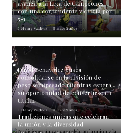
avanza a la Liga de Campeones
con una contundente victoria por
5-1
Henry Valdivia
Hace 2 años
David Benavidez busca
consolidarse en la división de
peso semipesado mientras espera
su oportunidad de convertirse en
titular
Henry Valdivia
Hace 2 años
Tradiciones únicas que celebran
la unión y la diversidad.