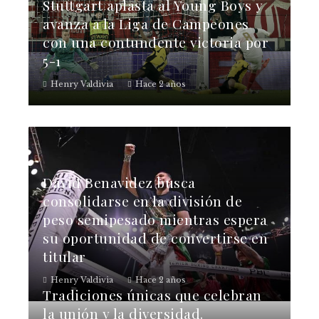
Stuttgart aplasta al Young Boys y
avanza a la Liga de Campeones
con una contundente victoria por
5-1
Henry Valdivia
Hace 2 años
David Benavidez busca
consolidarse en la división de
peso semipesado mientras espera
su oportunidad de convertirse en
titular
Henry Valdivia
Hace 2 años
Tradiciones únicas que celebran
la unión y la diversidad.