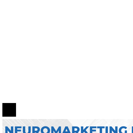
Qué es la microbiota intestinal y por qué es esen
para tu salud
Estrategias regulatorias que apoyan la diversida
compras responsables en la RSE estadounidense
Evolución de las empresas más valiosas en la
historia bursátil
Mapa Del Sitio
Quiénes Somos
Política de Privacidad
Contacto
© 2026 Todos los derechos reservados.