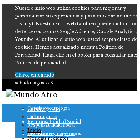
Nuestro sitio web utiliza cookies para mejorar y
personalizar su experiencia y para mostrar anuncios (
los hay). Nuestro sitio web también puede incluir coo
de terceros como Google Adsense, Google Analytics,
Youtube. Al utilizar el sitio web, usted acepta el uso de
cookies. Hemos actualizado nuestra Política de
Privacidad. Haga clic en el botón para consultar nues
Política de privacidad.
Claro, entendido
sábado, agosto 8
Ciencia y tecnología
Ciencia y tecnología
Cultura y ocio
Cultura y ocio
Responsabilidad Social
Responsabilidad Social
Inicio
Inversiones y negocios
Inversiones y negocios
Noticias recientes