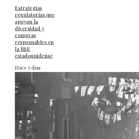
Estrategias
regulatorias que
apoyan la
diversidad y
compras
responsables en
la RSE
estadounidense
Hace 5 días