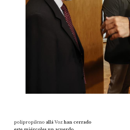
polipropileno
allá
Voz
han cerrado
este miércoles un acuerdo