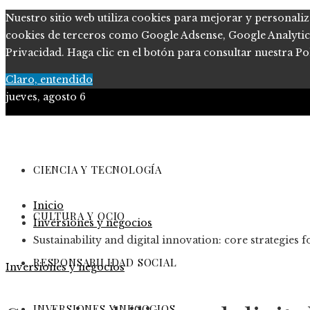
Nuestro sitio web utiliza cookies para mejorar y personaliz
cookies de terceros como Google Adsense, Google Analytics, 
Privacidad. Haga clic en el botón para consultar nuestra Pol
Claro, entendido
jueves, agosto 6
Ciencia y tecnología
Cultura y ocio
CIENCIA Y TECNOLOGÍA
Responsabilidad Social
Inicio
Inversiones y negocios
CULTURA Y OCIO
Inversiones y negocios
Sustainability and digital innovation: core strategies 
RESPONSABILIDAD SOCIAL
Inversiones y negocios
INVERSIONES Y NEGOCIOS