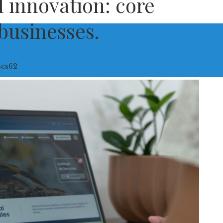
l innovation: core
 businesses.
ses
62