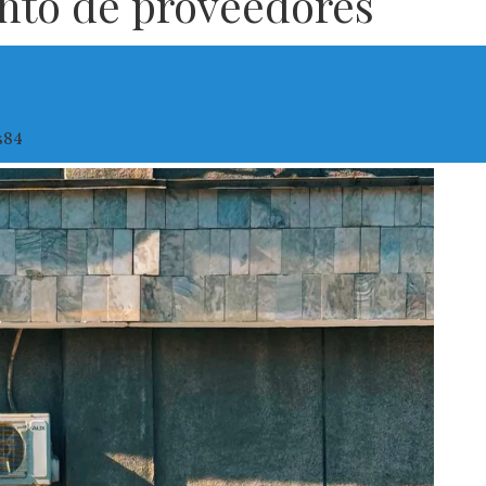
ento de proveedores
s
84