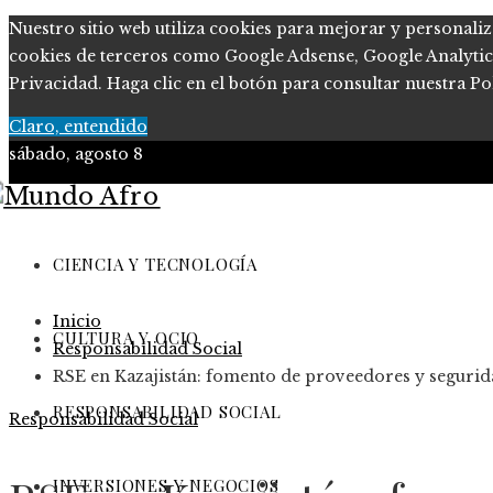
Nuestro sitio web utiliza cookies para mejorar y personaliz
cookies de terceros como Google Adsense, Google Analytics, 
Privacidad. Haga clic en el botón para consultar nuestra Pol
Claro, entendido
sábado, agosto 8
Ciencia y tecnología
Cultura y ocio
CIENCIA Y TECNOLOGÍA
Responsabilidad Social
Inicio
Inversiones y negocios
CULTURA Y OCIO
Responsabilidad Social
RSE en Kazajistán: fomento de proveedores y segurid
RESPONSABILIDAD SOCIAL
Responsabilidad Social
INVERSIONES Y NEGOCIOS