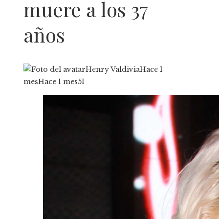
muere a los 37
años
Henry Valdivia
Hace 1
mes
Hace 1 mes
51