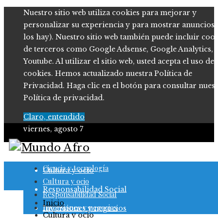
Nuestro sitio web utiliza cookies para mejorar y
personalizar su experiencia y para mostrar anuncios (
los hay). Nuestro sitio web también puede incluir coo
de terceros como Google Adsense, Google Analytics,
Youtube. Al utilizar el sitio web, usted acepta el uso de
cookies. Hemos actualizado nuestra Política de
Privacidad. Haga clic en el botón para consultar nues
Política de privacidad.
Claro, entendido
viernes, agosto 7
Ciencia y tecnología
Ciencia y tecnología
Cultura y ocio
Cultura y ocio
Responsabilidad Social
Responsabilidad Social
Inicio
Inversiones y negocios
Inversiones y negocios
Cultura y ocio