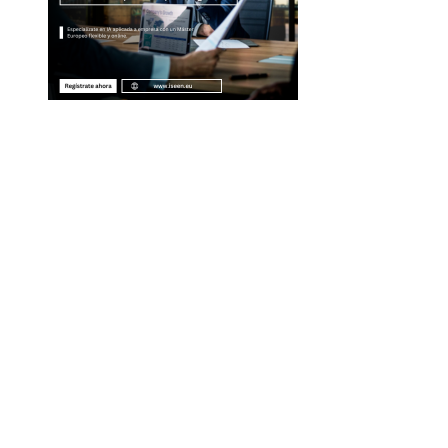
Entradas Recientes
La separación entre banca comercial y de inver
como respuesta a la crisis financiera
Estrategias regulatorias que apoyan la diversida
compras responsables en la RSE estadounidense
Evolución de las empresas más valiosas en la
historia bursátil
Innovación financiera como motor de la econo
azul en Belice
Los teatros históricos que combinan tradición y
modernidad en su uso