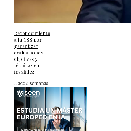
Reconocimiento
a la CSS por
garantizar
evaluaciones
objetivas y
técnicas en
invalidez
Hace 3 semanas