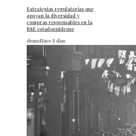
Estrategias regulatorias que
apoyan la diversidad y
compras responsables en la
RSE estadounidense
demo
Hace 3 días