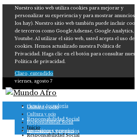
Nuestro sitio web utiliza cookies para mejorar y
personalizar su experiencia y para mostrar anuncios (
los hay). Nuestro sitio web también puede incluir coo
de terceros como Google Adsense, Google Analytics,
Youtube. Al utilizar el sitio web, usted acepta el uso de
cookies. Hemos actualizado nuestra Política de
Privacidad. Haga clic en el botón para consultar nues
Política de privacidad.
Claro, entendido
viernes, agosto 7
Ciencia y tecnología
Ciencia y tecnología
Cultura y ocio
Cultura y ocio
Responsabilidad Social
Responsabilidad Social
Inicio
Inversiones y negocios
Inversiones y negocios
Responsabilidad Social