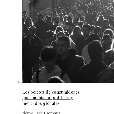
Los boicots de consumidores
que cambiaron políticas y
mercados globales
demo
Hace 1 semana