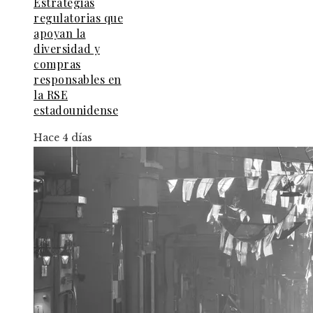
Estrategias
regulatorias que
apoyan la
diversidad y
compras
responsables en
la RSE
estadounidense
Hace 4 días