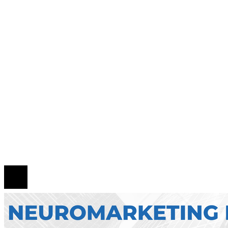
compras responsables en la RSE estadounidense
Evolución de las empresas más valiosas en la
historia bursátil
Innovación financiera como motor de la econo
azul en Belice
Mapa Del Sitio
Quiénes Somos
Política de Privacidad
Contacto
© 2026 Todos los derechos reservados.