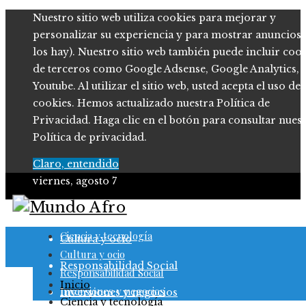
Nuestro sitio web utiliza cookies para mejorar y
personalizar su experiencia y para mostrar anuncios (
los hay). Nuestro sitio web también puede incluir coo
de terceros como Google Adsense, Google Analytics,
Youtube. Al utilizar el sitio web, usted acepta el uso de
cookies. Hemos actualizado nuestra Política de
Privacidad. Haga clic en el botón para consultar nues
Política de privacidad.
Claro, entendido
viernes, agosto 7
Ciencia y tecnología
Ciencia y tecnología
Cultura y ocio
Cultura y ocio
Responsabilidad Social
Responsabilidad Social
Inicio
Inversiones y negocios
Inversiones y negocios
Ciencia y tecnología