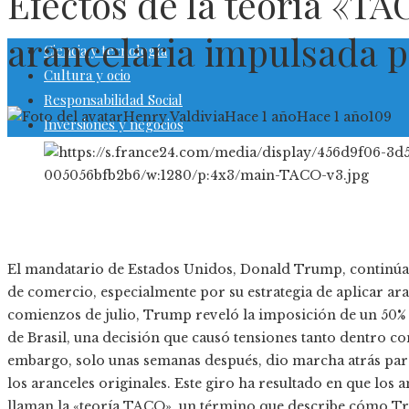
Efectos de la teoría «TA
arancelaria impulsada 
Ciencia y tecnología
Cultura y ocio
Responsabilidad Social
Henry Valdivia
Hace 1 año
Hace 1 año
109
Inversiones y negocios
El mandatario de Estados Unidos, Donald Trump, continúa 
de comercio, especialmente por su estrategia de aplicar ara
comienzos de julio, Trump reveló la imposición de un 50% 
de Brasil, una decisión que causó tensiones tanto dentro com
embargo, solo unas semanas después, dio marcha atrás par
los aranceles originales. Este giro ha resultado en que los
llaman la «teoría TACO», un término que describe cómo T