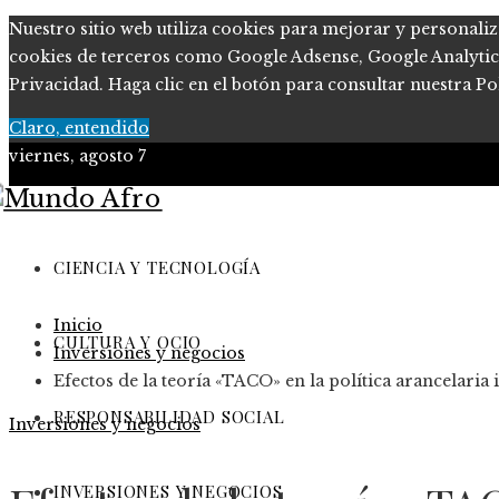
Nuestro sitio web utiliza cookies para mejorar y personaliz
cookies de terceros como Google Adsense, Google Analytics, 
Privacidad. Haga clic en el botón para consultar nuestra Pol
Claro, entendido
viernes, agosto 7
Ciencia y tecnología
Cultura y ocio
CIENCIA Y TECNOLOGÍA
Responsabilidad Social
Inicio
Inversiones y negocios
CULTURA Y OCIO
Inversiones y negocios
Efectos de la teoría «TACO» en la política arancelar
RESPONSABILIDAD SOCIAL
Inversiones y negocios
INVERSIONES Y NEGOCIOS