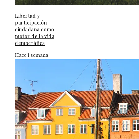
Libertad y
participación
ciudadana como
motor de la vida
democrática
Hace 1 semana