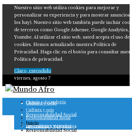
Nuestro sitio web utiliza cookies para mejorar y
personalizar su experiencia y para mostrar anuncios (
los hay). Nuestro sitio web también puede incluir coo
de terceros como Google Adsense, Google Analytics,
Youtube. Al utilizar el sitio web, usted acepta el uso de
cookies. Hemos actualizado nuestra Política de
Privacidad. Haga clic en el botón para consultar nues
Política de privacidad.
Claro, entendido
viernes, agosto 7
Ciencia y tecnología
Ciencia y tecnología
Cultura y ocio
Cultura y ocio
Responsabilidad Social
Responsabilidad Social
Inicio
Inversiones y negocios
Inversiones y negocios
Responsabilidad Social