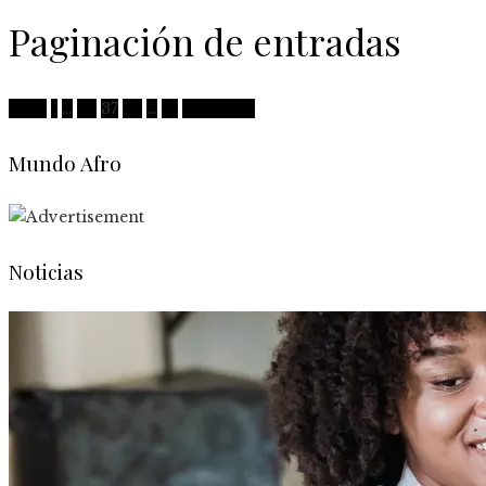
Paginación de entradas
Prev
1
…
36
37
38
…
41
Próximo
Mundo Afro
Noticias