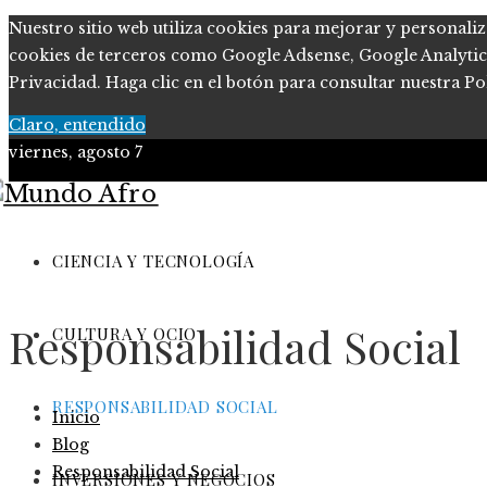
Nuestro sitio web utiliza cookies para mejorar y personaliz
cookies de terceros como Google Adsense, Google Analytics, 
Privacidad. Haga clic en el botón para consultar nuestra Pol
Claro, entendido
viernes, agosto 7
Ciencia y tecnología
Cultura y ocio
CIENCIA Y TECNOLOGÍA
Responsabilidad Social
Responsabilidad Social
Inversiones y negocios
CULTURA Y OCIO
RESPONSABILIDAD SOCIAL
Inicio
Blog
Responsabilidad Social
INVERSIONES Y NEGOCIOS