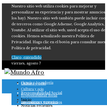
Nuestro sitio web utiliza cookies para mejorar y
personalizar su experiencia y para mostrar anuncios (
los hay). Nuestro sitio web también puede incluir coo
de terceros como Google Adsense, Google Analytics,
Youtube. Al utilizar el sitio web, usted acepta el uso de
cookies. Hemos actualizado nuestra Política de
Privacidad. Haga clic en el botón para consultar nues
Política de privacidad.
Claro, entendido
viernes, agosto 7
Ciencia y tecnología
Ciencia y tecnología
Cultura y ocio
Cultura y ocio
Responsabilidad Social
Responsabilidad Social
Inicio
Inversiones y negocios
Inversiones y negocios
Noticias recientes