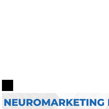
Evolución de las empresas más valiosas en la
historia bursátil
Innovación financiera como motor de la econo
azul en Belice
Por qué la diversificación turística es clave para
evitar crisis fiscales en Montenegro
Mapa Del Sitio
Quiénes Somos
Política de Privacidad
Contacto
© 2026 Todos los derechos reservados.