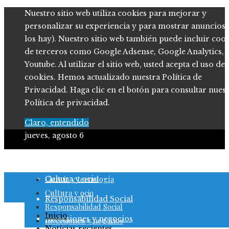
Nuestro sitio web utiliza cookies para mejorar y
personalizar su experiencia y para mostrar anuncios (
los hay). Nuestro sitio web también puede incluir coo
de terceros como Google Adsense, Google Analytics,
Youtube. Al utilizar el sitio web, usted acepta el uso de
cookies. Hemos actualizado nuestra Política de
Privacidad. Haga clic en el botón para consultar nues
Política de privacidad.
Claro, entendido
jueves, agosto 6
Ciencia y tecnología
Ciencia y tecnología
Cultura y ocio
Cultura y ocio
Responsabilidad Social
Responsabilidad Social
Inicio
Inversiones y negocios
Inversiones y negocios
Noticias recientes