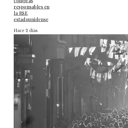
compras
responsables en
la RSE
estadounidense
Hace 2 días