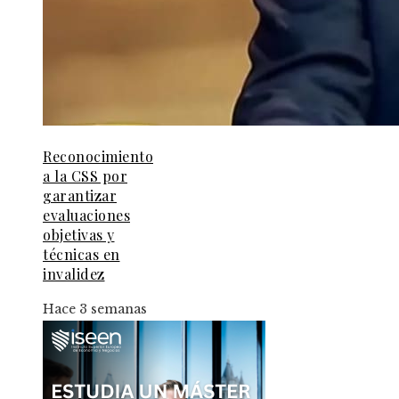
Reconocimiento
a la CSS por
garantizar
evaluaciones
objetivas y
técnicas en
invalidez
Hace 3 semanas