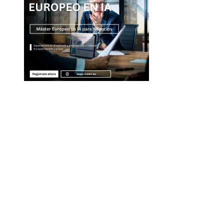
Entradas Recientes
La separación entre banca comercial y de inver
como respuesta a la crisis financiera
Estrategias regulatorias que apoyan la diversida
compras responsables en la RSE estadounidense
Evolución de las empresas más valiosas en la
historia bursátil
Innovación financiera como motor de la econo
azul en Belice