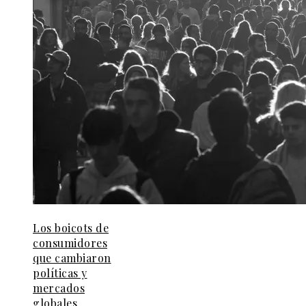
Los boicots de
consumidores
que cambiaron
políticas y
mercados
globales