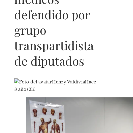
defendido por
grupo
transpartidista
de diputados
Henry Valdivia
Hace
3 años
213